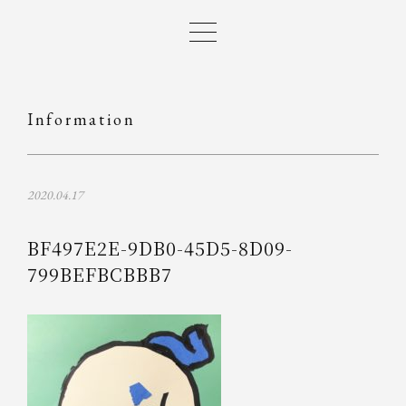
Information
2020.04.17
BF497E2E-9DB0-45D5-8D09-
799BEFBCBBB7