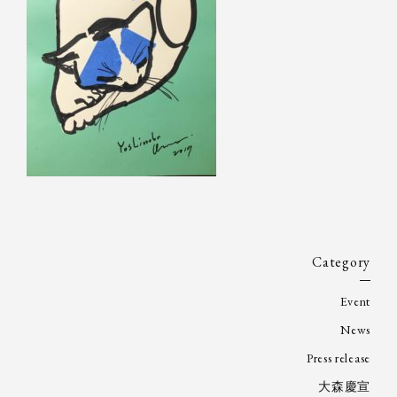
Category
Event
News
Press release
大森慶宣