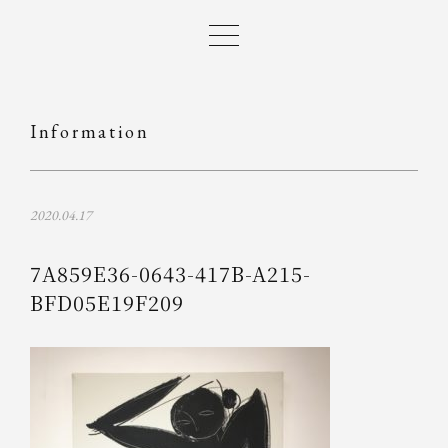
Information
2020.04.17
7A859E36-0643-417B-A215-
BFD05E19F209