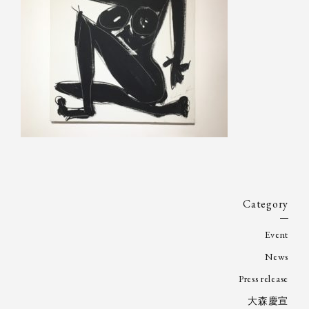
Category
Event
News
Press release
大森慶宣